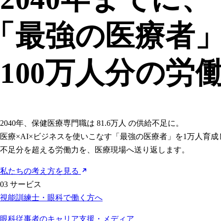
「
最強の医療者」
100万人分の労
2040年、保健医療専門職は
81.6万人
の供給不足に。
医療×AI×ビジネスを使いこなす「最強の医療者」を1万人育成
不足分を超える労働力を、医療現場へ送り返します。
私たちの考え方を見る
03
サービス
視能訓練士・眼科で働く方へ
眼科従事者のキャリア支援・メディア