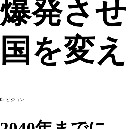
爆発
させ
国を変え
02
ビジョン
2040年までに、