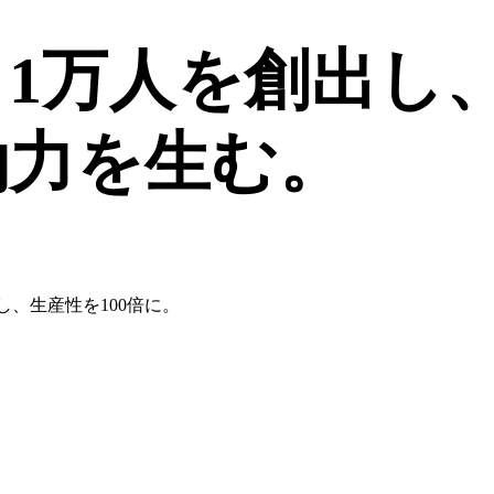
1万人
を創出し
働力を生む
。
し、生産性を100倍に。