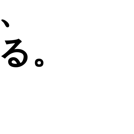
、
る
。