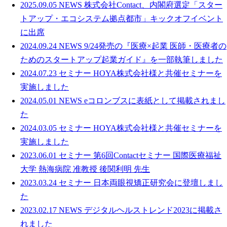
2025.09.05
NEWS
株式会社Contact、内閣府選定「スター
トアップ・エコシステム拠点都市」キックオフイベント
に出席
2024.09.24
NEWS
9/24発売の『医療×起業 医師・医療者の
ためのスタートアップ起業ガイド』を一部執筆しました
2024.07.23
セミナー
HOYA株式会社様と共催セミナーを
実施しました
2024.05.01
NEWS
eコロンブスに表紙として掲載されまし
た
2024.03.05
セミナー
HOYA株式会社様と共催セミナーを
実施しました
2023.06.01
セミナー
第6回Contactセミナー 国際医療福祉
大学 熱海病院 准教授 後関利明 先生
2023.03.24
セミナー
日本両眼視矯正研究会に登壇しまし
た
2023.02.17
NEWS
デジタルヘルストレンド2023に掲載さ
れました